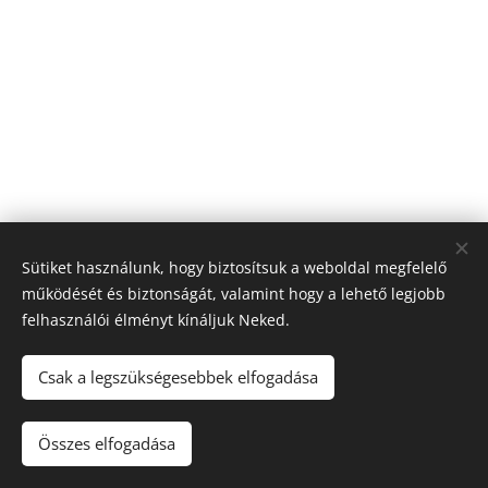
Sütiket használunk, hogy biztosítsuk a weboldal megfelelő
működését és biztonságát, valamint hogy a lehető legjobb
felhasználói élményt kínáljuk Neked.
Csak a legszükségesebbek elfogadása
K&H Biztosító Varró Gábor helyi képviselő
Összes elfogadása
Az oldalt a
Webnode
működteti
Sütik