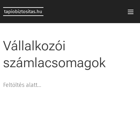
tapiobiztositas.hu
Vállalkozói
számlacsomagok
Feltöltés alatt...