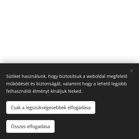
Sütiket használunk, hogy biztosítsuk a weboldal megfelelő
működését és biztonságát, valamint hogy a lehető legjobb
felhasználói élményt kínáljuk Neked.
Csak a legszükségesebbek elfogadása
K&H Biztosító Varró Gábor helyi képviselő
Összes elfogadása
Az oldalt a
Webnode
működteti
Sütik