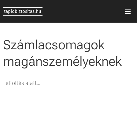
tapiobiztositas.hu
Számlacsomagok
magánszemélyeknek
Feltöltés alatt...