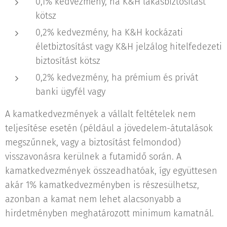
0,1% kedvezmény, ha K&H lakásbiztosítást
kötsz
0,2% kedvezmény, ha K&H kockázati
életbiztosítást vagy K&H jelzálog hitelfedezeti
biztosítást kötsz
0,2% kedvezmény, ha prémium és privát
banki ügyfél vagy
A kamatkedvezmények a vállalt feltételek nem
teljesítése esetén (például a jövedelem-átutalások
megszűnnek, vagy a biztosítást felmondod)
visszavonásra kerülnek a futamidő során. A
kamatkedvezmények összeadhatóak, így együttesen
akár 1% kamatkedvezményben is részesülhetsz,
azonban a kamat nem lehet alacsonyabb a
hirdetményben meghatározott minimum kamatnál.