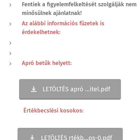
Fentiek a figyelemfelkeltését szolgálják nem
minősülnek ajánlatnak!
Az alábbi információs füzetek is
érdekelhetnek:
Apró betűk helyett:
LETÖLTÉS apró ...itel.pdf
Értékbecslési kosokos:
LETÖLTÉS rtékb...os-0.pdf