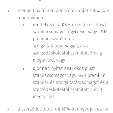
elengedjük a szerződéskötési díjat 100%-ban,
amennyiben
rendelkezel a K&H okos (okos plusz)
számlacsomagok egyikével vagy K&H
prémium számla- és
szolgáltatáscsomaggal, és a
szerződéskötéstől számított 5 évig
megtartod, vagy
újonnan nyitsz K&H okos plusz
számlacsomagot vagy K&H prémium
számla- és szolgáltatáscsomagot és a
szerződéskötéstől számított 5 évig
megtartod
a szerződéskötési díj 50%-át engedjük el, ha