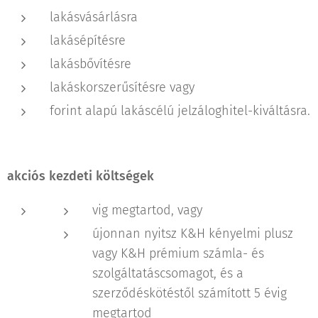
lakásvásárlásra
lakásépítésre
lakásbővítésre
lakáskorszerűsítésre vagy
forint alapú lakáscélú jelzáloghitel-kiváltásra.
akciós kezdeti költségek
vig megtartod, vagy
újonnan nyitsz K&H kényelmi plusz
vagy K&H prémium számla- és
szolgáltatáscsomagot, és a
szerződéskötéstől számított 5 évig
megtartod