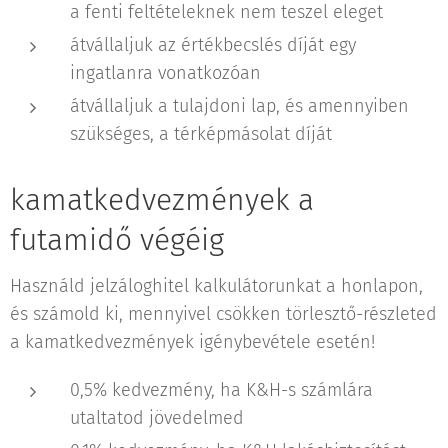
a fenti feltételeknek nem teszel eleget
átvállaljuk az értékbecslés díját egy
ingatlanra vonatkozóan
átvállaljuk a tulajdoni lap, és amennyiben
szükséges, a térképmásolat díját
kamatkedvezmények a
futamidő végéig
Használd jelzáloghitel kalkulátorunkat a honlapon,
és számold ki, mennyivel csökken törlesztő-részleted
a kamatkedvezmények igénybevétele esetén!
0,5% kedvezmény, ha K&H-s számlára
utaltatod jövedelmed