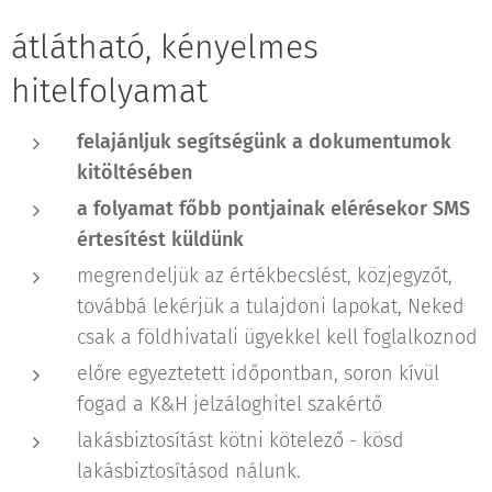
átlátható, kényelmes
hitelfolyamat
felajánljuk segítségünk a dokumentumok
kitöltésében
a folyamat főbb pontjainak
elérésekor SMS
értesítést küldünk
megrendeljük az értékbecslést, közjegyzőt,
továbbá lekérjük a tulajdoni lapokat, Neked
csak a földhivatali ügyekkel kell foglalkoznod
előre egyeztetett időpontban, soron kívül
fogad a K&H jelzáloghitel szakértő
lakásbiztosítást kötni kötelező - kösd
lakásbiztosításod nálunk.