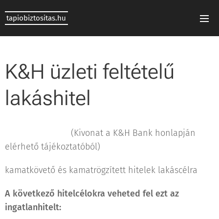
tapiobiztositas.hu
K&H üzleti feltételű
lakáshitel
(Kivonat a K&H Bank honlapján
elérhető tájékoztatóból)
kamatkövető és kamatrögzített hitelek lakáscélra
A következő hitelcélokra veheted fel ezt az
ingatlanhitelt: